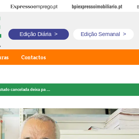
Expresso Emprego
BPI Expresso Imobiliário
B
Edição Diária
>
Edição Semanal
>
uras
Contactos
studo cancelada deixa pa ...