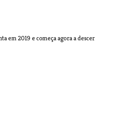
enta em 2019 e começa agora a descer
omandante João Amado diz que quer uma polícia mais proactiva e
como uma oportunidade para a mudança.
 Silva
 Vieira e justifica a pesada pena com a
 sociedade perante este tipo de