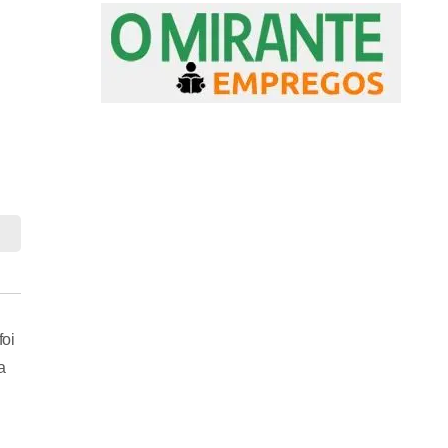
foi
a