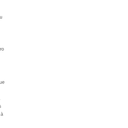
iu
ro
que
,
a
s
 à