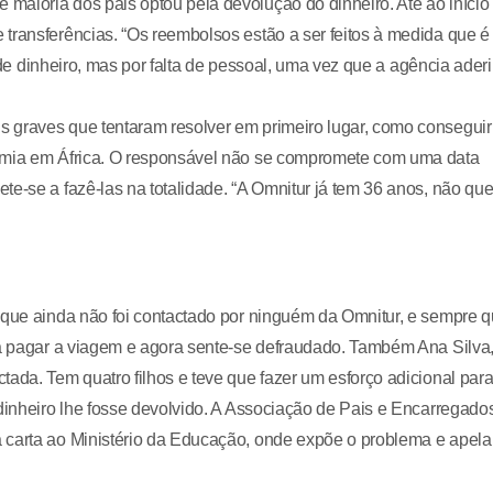
maioria dos pais optou pela devolução do dinheiro. Até ao início
transferências. “Os reembolsos estão a ser feitos à medida que é
a de dinheiro, mas por falta de pessoal, uma vez que a agência ader
 graves que tentaram resolver em primeiro lugar, como conseguir
demia em África. O responsável não se compromete com uma data
e-se a fazê-las na totalidade. “A Omnitur já tem 36 anos, não que
z que ainda não foi contactado por ninguém da Omnitur, e sempre 
ra pagar a viagem e agora sente-se defraudado. Também Ana Silva
tada. Tem quatro filhos e teve que fazer um esforço adicional par
 dinheiro lhe fosse devolvido. A Associação de Pais e Encarregado
 carta ao Ministério da Educação, onde expõe o problema e apela