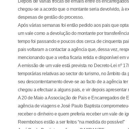
Depois de várias trocas de emails entre os encarregados
chegou-se a acordo que o montante seria devolvido, à e
despesas de gestão do processo.
Após várias semanas foi então pedido aos pais que opta
um vale como a devolução do montante por transferência
tempo foi passando e poucos dos cerca de cinquenta pai
pais voltaram a contactar a agência que, dessa vez, re
mencionando que a verba ficaria retida e disponível em v
A emissão de um vale está prevista no Decreto-Lei nº 17
temporárias relativas ao sector do turismo, no âmbito 
seu descontentamento deve-se ao facto de a agência ter
chegou a efectuar a alguns pais, e vir depois apresentar
A 20 de Maio a Associação de Pais e Encarregados de 
agência de viagens e José Paulo Baptista comprometeu-s
receber o dinheiro e quem preferia receber um vale de igua
Reembolsos estão a ser feitos “na medida do possível”