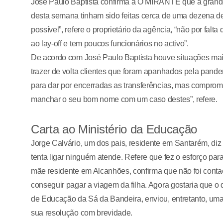
José Paulo Baptista confirma a O MIRANTE que a grande 
desta semana tinham sido feitas cerca de uma dezena de 
possível”, refere o proprietário da agência, “não por falt
ao lay-off e tem poucos funcionários no activo”.
De acordo com José Paulo Baptista houve situações mais
trazer de volta clientes que foram apanhados pela pan
para dar por encerradas as transferências, mas compromet
manchar o seu bom nome com um caso destes”, refere.
Carta ao Ministério da Educação
Jorge Calvário, um dos pais, residente em Santarém, di
tenta ligar ninguém atende. Refere que fez o esforço pa
mãe residente em Alcanhões, confirma que não foi contac
conseguir pagar a viagem da filha. Agora gostaria que o
de Educação da Sá da Bandeira, enviou, entretanto, uma
sua resolução com brevidade.