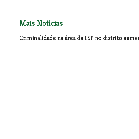
Mais Notícias
Criminalidade na área da PSP no distrito aum
Nos 144 anos do comando distrital da PSP de Santarém o c
menos reactiva, vendo as actuais transformações sociais 
Sociedade
| 01-06-2020
21 anos de prisão para o homem que matou Ana
Tribunal da Relação de Évora aplicou 21 anos de prisão a Rui
necessidade de repor a confiança dos cidadãos e defender a
criminalidade que causa grande alarme social.
Sociedade
| 01-06-2020