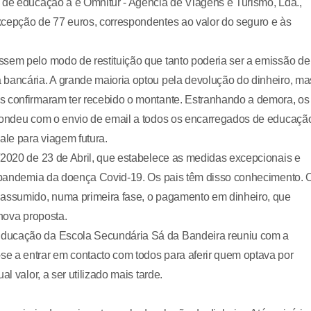
 de educação a e Omnitur - Agência de Viagens e Turismo, Lda.,
xcepção de 77 euros, correspondentes ao valor do seguro e às
ssem pelo modo de restituição que tanto poderia ser a emissão de
 bancária. A grande maioria optou pela devolução do dinheiro, ma
s confirmaram ter recebido o montante. Estranhando a demora, os
spondeu com o envio de email a todos os encarregados de educaçã
ale para viagem futura.
/2020 de 23 de Abril, que estabelece as medidas excepcionais e
da pandemia da doença Covid-19. Os pais têm disso conhecimento. 
 assumido, numa primeira fase, o pagamento em dinheiro, que
 nova proposta.
Educação da Escola Secundária Sá da Bandeira reuniu com a
e a entrar em contacto com todos para aferir quem optava por
l valor, a ser utilizado mais tarde.