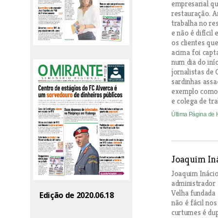
empresarial q
restauração. A
trabalha no re
e não é difícil
os clientes qu
acima foi capt
num dia do iní
jornalistas d
sardinhas assa
exemplo como
e colega de tra
Última Página de
Joaquim In
Joaquim Inácio
administrador
Velha fundada 
Edição de 2020.06.18
não é fácil nos
curtumes é dup