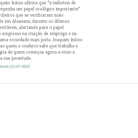
aquim Inácio afirma que “a indústria de
mpenha um papel ecológico importante”
cheiros que se verificaram mais
e em Alcanena, durante os últimos
vitáveis, alertando para o papel
s empresas na criação de emprego e na
uma sociedade mais justa. Joaquim Inácio
as quem o conhece sabe que trabalha e
gria de quem começou agora a viver a
a sua juventude.
 Honra
| 01-07-2020