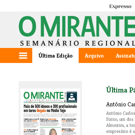
Expresso
Última Edição
Arquivo
Assinat
Última P
António Car
António Carlos
Forno, um dos 
Almeirim, a te
empresário é 