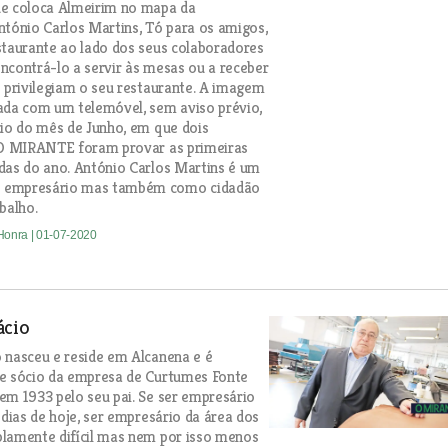
ue coloca Almeirim no mapa da
ntónio Carlos Martins, Tó para os amigos,
staurante ao lado dos seus colaboradores
 encontrá-lo a servir às mesas ou a receber
e privilegiam o seu restaurante. A imagem
ada com um telemóvel, sem aviso prévio,
cio do mês de Junho, em que dois
e O MIRANTE foram provar as primeiras
das do ano. António Carlos Martins é um
 empresário mas também como cidadão
balho.
 Honra
| 01-07-2020
ácio
 nasceu e reside em Alcanena e é
 e sócio da empresa de Curtumes Fonte
em 1933 pelo seu pai. Se ser empresário
 dias de hoje, ser empresário da área dos
lamente difícil mas nem por isso menos