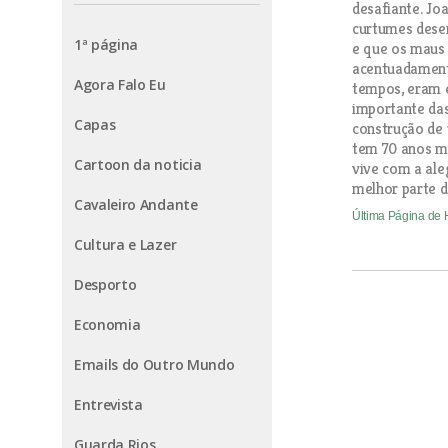
desafiante. Jo
curtumes dese
1ª página
e que os maus 
acentuadament
Agora Falo Eu
tempos, eram e
importante da
Capas
construção de 
tem 70 anos m
Cartoon da noticia
vive com a ale
melhor parte d
Cavaleiro Andante
Última Página de
Cultura e Lazer
Desporto
Economia
Emails do Outro Mundo
Entrevista
Guarda Rios