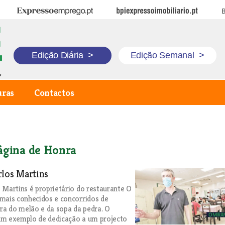
Expresso Emprego
BPI Expresso Imobiliário
B
Edição Diária
>
Edição Semanal
>
uras
Contactos
ágina de Honra
los Martins
 Martins é proprietário do restaurante O
mais conhecidos e concorridos de
rra do melão e da sopa da pedra. O
um exemplo de dedicação a um projecto