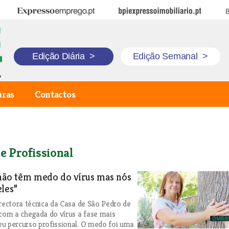
Expresso Emprego
BPI Expresso Imobiliário
B
Edição Diária
>
Edição Semanal
>
uras
Contactos
e Profissional
 não têm medo do vírus mas nós
les”
irectora técnica da Casa de São Pedro de
 com a chegada do vírus a fase mais
u percurso profissional. O medo foi uma