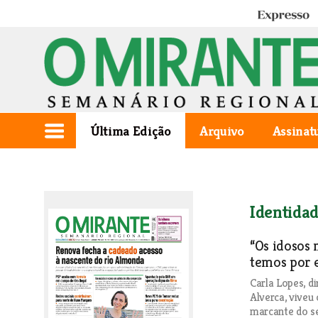
Expresso
Última Edição
Arquivo
Assinat
Identidad
“Os idosos
temos por e
Carla Lopes, d
Alverca, viveu
marcante do se