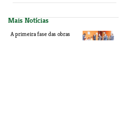
Mais Notícias
A primeira fase das obras
A primeira fase das obras de
remodelação e ampliação do Centro
Escolar de Santa Maria, em Torres
Novas, foi inaugurada na terça-feira,
22 de Junho, com a presença do
executivo municipal e do ministro da
Educação, Tiago Brandão Rodrigues. O
estabelecimento de ensino tem
capacidade para cerca de 500 alunos e
a empreitada ultrapassou os dois
milhões de euros. A comitiva visitou
também as obras em curso na Escola
Secundária Maria Lamas.
Primeiro Plano
| 07-10-2021