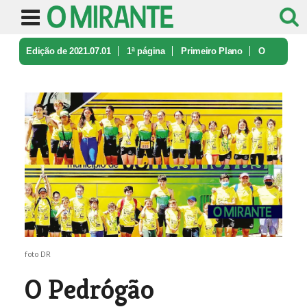
Edição de 2021.07.01
1ª página
Primeiro Plano
O
Pedrógão Triatlo/CFDLP
foto DR
O Pedrógão