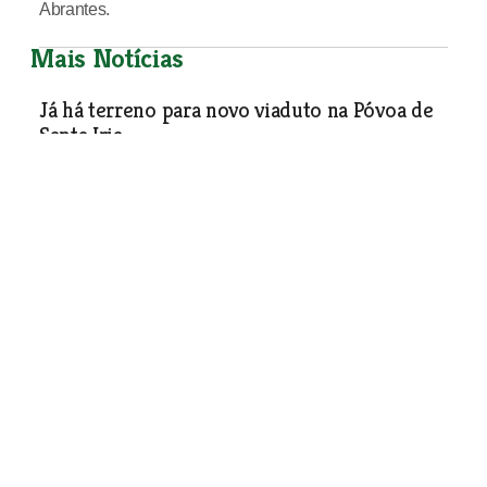
Abrantes.
Mais Notícias
Já há terreno para novo viaduto na Póvoa de
Santa Iria
Sociedade
| 01-11-2021
Regresso dos trabalhos na
pedreira de Trancoso é uma
dor de cabeça para os
moradores
Empresa enviou ofício à junta de
freguesia a informar que vai
recomeçar a explorar calcário na
pedreira de Trancoso. Moradores
lamentam regresso ao passado e
município quer confirmar licença de