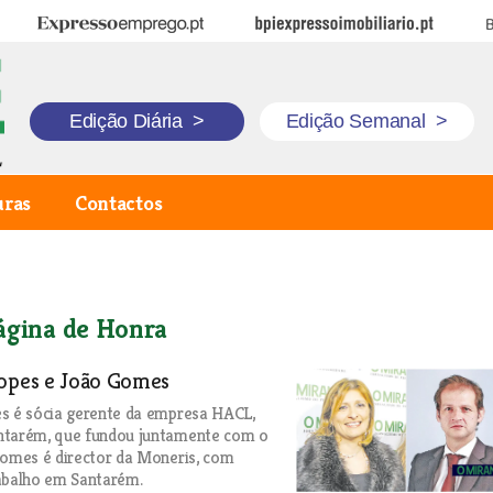
Expresso Emprego
BPI Expresso Imobiliário
B
Edição Diária
>
Edição Semanal
>
uras
Contactos
ágina de Honra
Lopes e João Gomes
s é sócia gerente da empresa HACL,
ntarém, que fundou juntamente com o
Gomes é director da Moneris, com
abalho em Santarém.