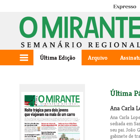
Expresso
Última Edição
Arquivo
Assinat
Última P
Ana Carla 
Ana Carla Lope
sediada em Sa
seu pai. João 
gabinete de tr