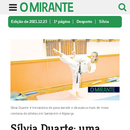
Edição de 2021.12.23
1ª página
Desporto
Sílvia
Duarte: uma treinadora de pa ...
Sílvia Duarte é treinadora de para-karaté e dá aulas a mais de meia
centena de atletas em Santarém e Alpiarça
Sílvia Duarte: uma