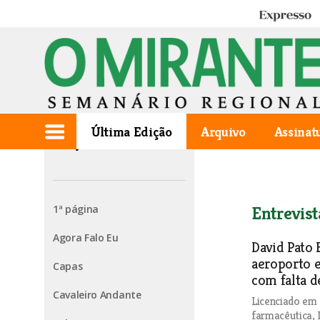
Expresso
Última Edição
Arquivo
Assinat
Edição de 2023.10.26
1ª página
Entrevist
Agora Falo Eu
David Pato 
aeroporto 
Capas
com falta d
Cavaleiro Andante
Licenciado em 
farmacêutica, 