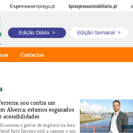
Expresso Emprego
BPI Expresso Imobiliário
B
Edição Diária
>
Edição Semanal
>
uras
Contactos
a
Ferreira: sou contra um
em Alverca; estamos esganados
e acessibilidades
Economia e gestor de negócios na área
David Pato Ferreira está a cumprir o seu