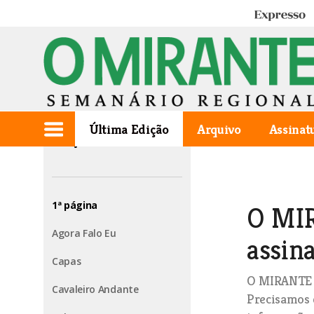
Expresso
Última Edição
Arquivo
Assinat
Edição de 2023.11.09
1ª página
O MIR
Agora Falo Eu
assina
Capas
O MIRANTE v
Cavaleiro Andante
Precisamos 