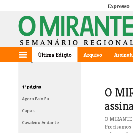
Expresso
Última Edição
Arquivo
Assinat
Edição de 2023.12.14
1ª página
O MIR
Agora Falo Eu
assina
Capas
O MIRANTE v
Cavaleiro Andante
Precisamos 