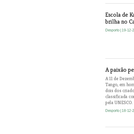
Escola de K
brilha no 
Desporto
| 19-12-
A paixão pe
A 11 de Dezemb
Tango, em home
dois dos criad
classificada 
pela UNESCO.
Desporto
| 18-12-