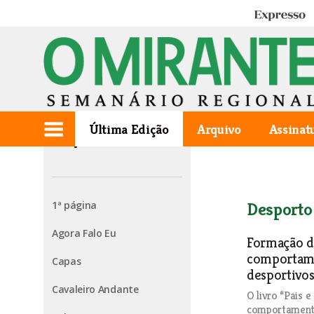
Expresso
Última Edição
Arquivo
Assinat
Edição de 2023.12.14
1ª página
Desporto
Agora Falo Eu
Formação de
comportame
Capas
desportivo
Cavaleiro Andante
O livro “Pais e
comportamento