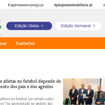
Expresso Emprego
BPI Expresso Imobiliário
B
Edição Diária
>
Edição Semanal
>
uras
Contactos
 atletas no futebol depende do
nto dos pais e dos agentes
s
 atletas no futebol: um estudo sobre
s” foi apresentado no âmbito das