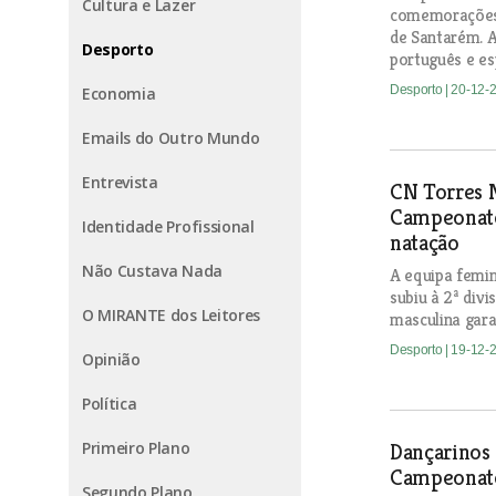
Cultura e Lazer
comemorações 
de Santarém. A
Desporto
português e es
Desporto
| 20-12-
Economia
Emails do Outro Mundo
Entrevista
CN Torres 
Campeonato
Identidade Profissional
natação
Não Custava Nada
A equipa femi
subiu à 2ª div
O MIRANTE dos Leitores
masculina gara
Desporto
| 19-12-
Opinião
Política
Primeiro Plano
Dançarinos
Campeonato
Segundo Plano