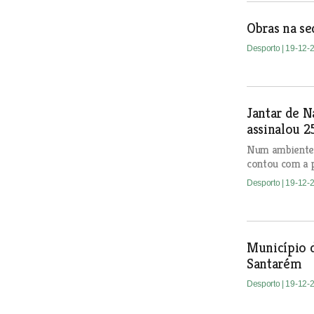
Obras na se
Desporto
| 19-12-
Jantar de N
assinalou 2
Num ambiente f
contou com a p
Desporto
| 19-12-
Município d
Santarém
Desporto
| 19-12-