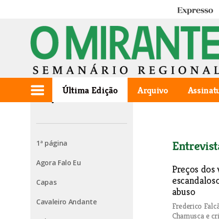
Expresso
Última Edição
Arquivo
Assinat
Edição de 2024.04.11
1ª página
Entrevist
Agora Falo Eu
Preços dos 
escandalos
Capas
abuso
Cavaleiro Andante
Frederico Falc
Chamusca e cri