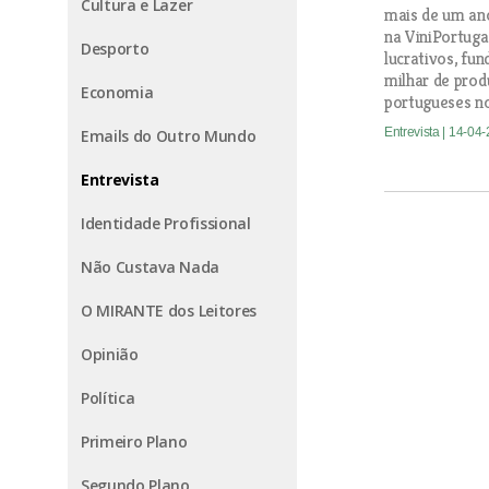
Cultura e Lazer
mais de um an
na ViniPortuga
Desporto
lucrativos, fu
milhar de pro
Economia
portugueses no
Entrevista
| 14-04
Emails do Outro Mundo
Entrevista
Identidade Profissional
Não Custava Nada
O MIRANTE dos Leitores
Opinião
Política
Primeiro Plano
Segundo Plano