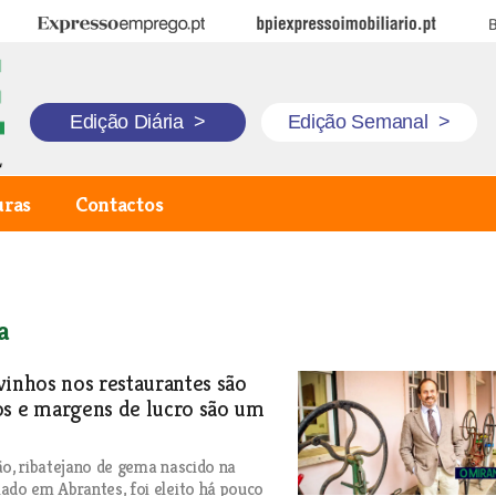
Expresso Emprego
BPI Expresso Imobiliário
B
Edição Diária
>
Edição Semanal
>
uras
Contactos
a
vinhos nos restaurantes são
os e margens de lucro são um
ão, ribatejano de gema nascido na
ado em Abrantes, foi eleito há pouco