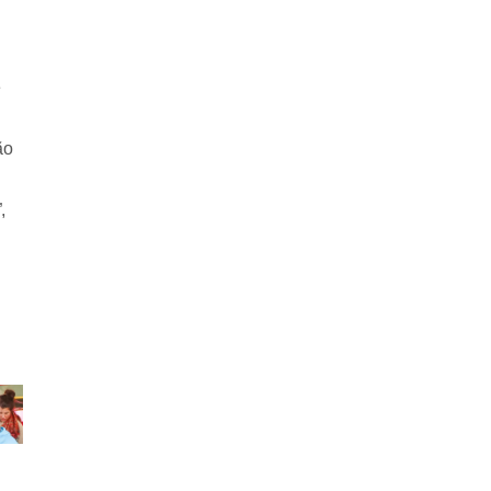
e
ão
,