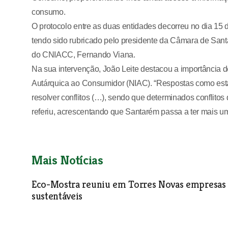
consumo.
O protocolo entre as duas entidades decorreu no dia 15
tendo sido rubricado pelo presidente da Câmara de Santa
do CNIACC, Fernando Viana.
Na sua intervenção, João Leite destacou a importância d
Autárquica ao Consumidor (NIAC). “Respostas como esta
resolver conflitos (…), sendo que determinados conflitos 
referiu, acrescentando que Santarém passa a ter mais u
Mais Notícias
Eco-Mostra reuniu em Torres Novas empresas 
sustentáveis
Várias entidades reuniram-se em Torres Novas na exposiç
vários produtos ecológicos e promovidas diferentes activid