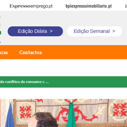
Expresso Emprego
BPI Expresso Imobiliário
B
Edição Diária
>
Edição Semanal
>
uras
Contactos
de conflitos de consumo c ...