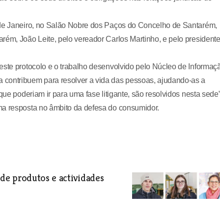
 de Janeiro, no Salão Nobre dos Paços do Concelho de Santarém,
rém, João Leite, pelo vereador Carlos Martinho, e pelo president
este protocolo e o trabalho desenvolvido pelo Núcleo de Informaç
 contribuem para resolver a vida das pessoas, ajudando-as a
que poderiam ir para uma fase litigante, são resolvidos nesta sede”
ma resposta no âmbito da defesa do consumidor.
de produtos e actividades
ão Eco-Mostra, onde foram expostos
ades educativas e ambientais.