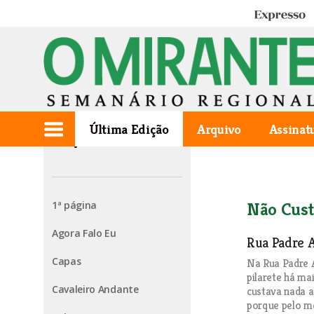
Expresso
Última Edição
Arquivo
Assinat
Edição de 2025.01.23
1ª página
Não Cust
Agora Falo Eu
Rua Padre A
Capas
Na Rua Padre A
pilarete há ma
Cavaleiro Andante
custava nada a
porque pelo me