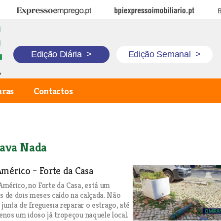
Expresso Emprego
BPI Expresso Imobiliário
B
Edição Diária
>
Edição Semanal
>
uras
Contactos
ava Nada
mérico – Forte da Casa
mérico, no Forte da Casa, está um
is de dois meses caído na calçada. Não
 junta de freguesia reparar o estrago, até
nos um idoso já tropeçou naquele local.