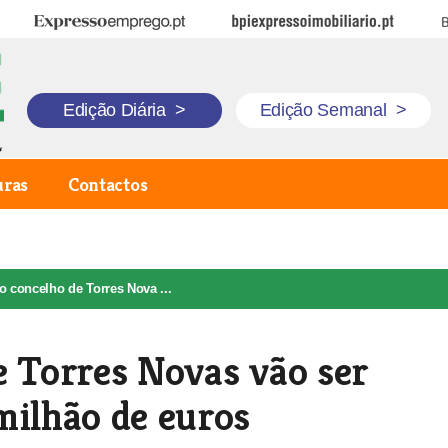
Expresso Emprego
BPI Expresso Imobiliário
B
Edição Diária
>
Edição Semanal
>
uras
Contactos
o concelho de Torres Nova ...
e Torres Novas vão ser
milhão de euros