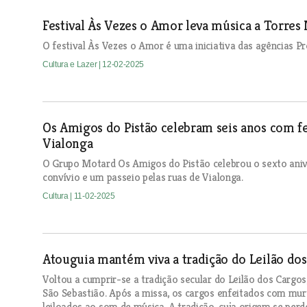
Festival Às Vezes o Amor leva música a Torre
O festival Às Vezes o Amor é uma iniciativa das agências 
Cultura e Lazer
| 12-02-2025
Os Amigos do Pistão celebram seis anos com f
Vialonga
O Grupo Motard Os Amigos do Pistão celebrou o sexto aniv
convívio e um passeio pelas ruas de Vialonga.
Cultura
| 11-02-2025
Atouguia mantém viva a tradição do Leilão do
Voltou a cumprir-se a tradição secular do Leilão dos Cargo
São Sebastião. Após a missa, os cargos enfeitados com murt
leiloados ao som de música. A tradição, cuja origem se per