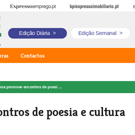
Expresso Emprego
BPI Expresso Imobiliário
B
Edição Diária
>
Edição Semanal
>
uras
Contactos
ena promove encontros de poesi ...
tros de poesia e cultura