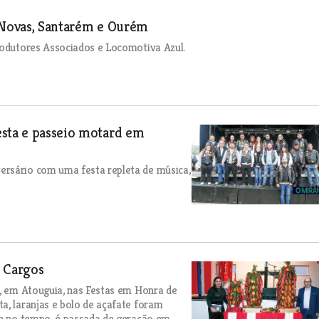
s Novas, Santarém e Ourém
Produtores Associados e Locomotiva Azul.
esta e passeio motard em
ersário com uma festa repleta de música,
s Cargos
s, em Atouguia, nas Festas em Honra de
a, laranjas e bolo de açafate foram
de no tempo, é passada de geração em