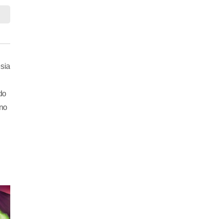
sia
do
 no