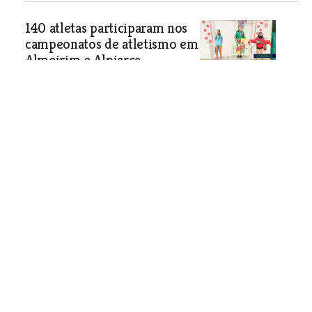
140 atletas participaram nos
campeonatos de atletismo em
Almeirim e Alpiarça
Associação 20Km de Almeirim
dominou nos masculinos enquanto a
Tomar Athletics venceu
colectivamente nos femininos.
Desporto
| 12-02-2025
Polidesportivo da Icesa recebe
obras mas não vai dar para
desporto federado
Câmara de Vila Franca de Xira alega
que é necessário um elevado
investimento para adaptar o recinto
polidesportivo da Icesa, em Vialonga,