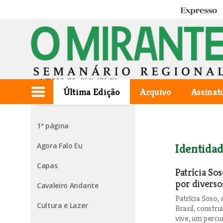
Expresso
Edição de 2025.08.28
Última Edição
Arquivo
Assinat
1ª página
Agora Falo Eu
Identidad
Capas
Patrícia So
por diverso
Cavaleiro Andante
Patrícia Soso,
Cultura e Lazer
Brasil, constru
vive, um percu