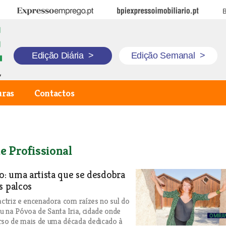
Expresso Emprego
BPI Expresso Imobiliário
B
Edição Diária
>
Edição Semanal
>
uras
Contactos
e Profissional
so: uma artista que se desdobra
s palcos
 actriz e encenadora com raízes no sul do
iu na Póvoa de Santa Iria, cidade onde
rso de mais de uma década dedicado à