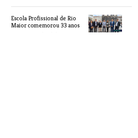
Escola Profissional de Rio
Maior comemorou 33 anos
No Cineteatro da cidade foram
entregues também os diplomas a
quem terminou a formação do triénio
2021/2024.
Economia
| 31-10-2025
Insignare celebra 35 anos de
ensino e formação em Ourém
Insignare celebrou 35 anos de
dedicação a um ensino de excelência
com aposta na formação e
desenvolvimento de dezenas de alunos
todos os anos.