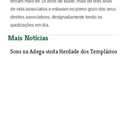
tinham mais de 18 anos de idade, mais de dois anos
de vida associativa e estavam no pleno gozo dos seus
direitos associativos, designadamente tendo as
quotizações em dia.
Mais Notícias
Sons na Adega visita Herdade dos Templários
Economia
| 09-12-2025
Comprar as prendas no comércio local para
valorizar identidade e cultura
Apoiar quem está perto das comunidades, fortalecer a
economia e promover o desenvolvimento dos nossos
bairros e cidades.
Economia
| 09-12-2025