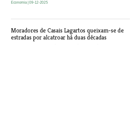
Economia
| 09-12-2025
Moradores de Casais Lagartos queixam-se de
estradas por alcatroar há duas décadas
Na sessão camarária do Cartaxo dois moradores
alertaram para estradas degradadas, falta de sinalização e
até problemas de saneamento na aldeia Casais Lagartos,
em Pontével.
Economia
| 09-12-2025
Mercado Grossista do Entroncamento muda
para a Praça Salgueiro Maia
Após acordo com os comerciantes, a autarquia decidiu
que o mercado passará a funcionar numa zona mais
central e contará com reforço de policiamento aos
sábados, para garantir melhor circulação e segurança.