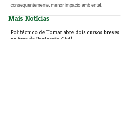
consequentemente, menor impacto ambiental.
Mais Notícias
Politécnico de Tomar abre dois cursos breves
na área da Protecção Civil
Economia
| 03-03-2026
Município de Tomar aprova nova estrutura
orgânica e quadriplica departamentos
Economia
| 03-03-2026
Santarém aposta na promoção turística com
stand próprio na BTL em Lisboa