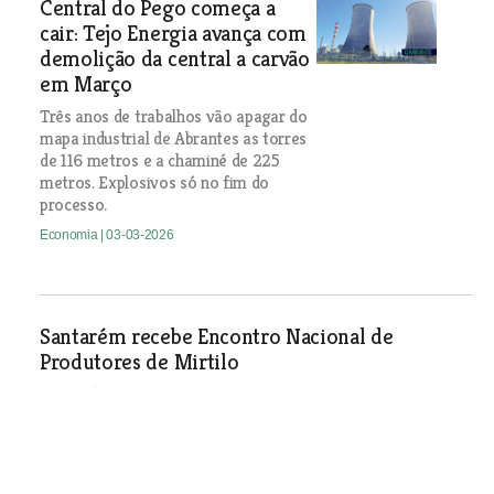
Central do Pego começa a
cair: Tejo Energia avança com
demolição da central a carvão
em Março
Três anos de trabalhos vão apagar do
mapa industrial de Abrantes as torres
de 116 metros e a chaminé de 225
metros. Explosivos só no fim do
processo.
Economia
| 03-03-2026
Santarém recebe Encontro Nacional de
Produtores de Mirtilo
Especialistas nacionais e internacionais vão reunir-se em
Santarém para debater inovação, qualidade e novas
tecnologias no 14.º encontro promovido pela Associação
Nacional de Produtores de Mirtilo.
Economia
| 03-03-2026