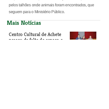
pelos talhões onde animais foram encontrados, que
seguem para o Ministério Público.
Mais Notícias
Centro Cultural de Achete
nasceu da falta de espaço e
cresceu à força da vontade
Nasceu porque a aldeia precisava de
um espaço. Cresceu porque a
população nunca deixou cair as suas
tradições. Quase 40 anos depois, o
Centro Cultural e Recreativo Típico de
D. Fernando continua a ser o motor de
Achete, guardião da memória
colectiva e palco onde a comunidade
se reencontra.
Sociedade
| 04-03-2026