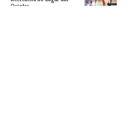
Quintas
A Associação Cultural e Recreativa do
Lugar das Quintas, em Castanheira do
Ribatejo, celebrou o Carnaval com um
baile promovido pela associação, que
dinamizou e juntou os foliões da terra.
Sociedade
| 03-03-2026
Cirurgia robótica estreia-se
no Médio Tejo e marca nova
era na saúde regional
Primeira cirurgia oncológica com
tecnologia robótica realizada no
Hospital de Tomar simboliza
investimento de 2,4 milhões de euros
e coloca a região na linha da frente da
inovação cirúrgica.