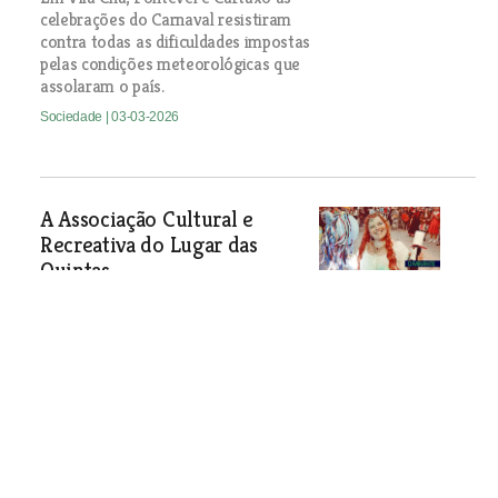
celebrações do Carnaval resistiram
contra todas as dificuldades impostas
pelas condições meteorológicas que
assolaram o país.
Sociedade
| 03-03-2026
A Associação Cultural e
Recreativa do Lugar das
Quintas
A Associação Cultural e Recreativa do
Lugar das Quintas, em Castanheira do
Ribatejo, celebrou o Carnaval com um
baile promovido pela associação, que
dinamizou e juntou os foliões da terra.
Sociedade
| 03-03-2026