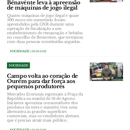
Benavente leva à apreensão
de máquinas de jogo ilegal
Quatro máquinas de jogo ilegal e quase
500 euros em numerário foram
apreendidos pela GNR durante uma
operação de fiscalização a um
estabelecimento de restauração e bebidas
no concelho de Benavente, que terminou
com duas pessoas constituídas arguidas.
SOCIEDADE
| 06-08-2026
SOCIEDADE
Campo volta ao coração de
Ourém para dar força aos
pequenos produtores
Mercados Ecorurais regressam à Praça da
República na manhã de 16 de Agosto.
Iniciativa aproxima consumidores dos
produtos da terra e mantém viva uma
alternativa às grandes superfícies
comerciais, mas os vendedores alertam
que é preciso atrair mais público.
SOCIEDADE
| 06-08-2026