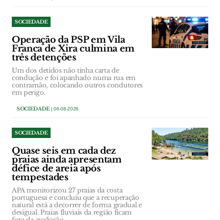
SOCIEDADE
Operação da PSP em Vila
Franca de Xira culmina em
três detenções
Um dos detidos não tinha carta de
condução e foi apanhado numa rua em
contramão, colocando outros condutores
em perigo.
SOCIEDADE
| 06-08-2026
SOCIEDADE
Quase seis em cada dez
praias ainda apresentam
défice de areia após
tempestades
APA monitorizou 27 praias da costa
portuguesa e concluiu que a recuperação
natural está a decorrer de forma gradual e
desigual. Praias fluviais da região ficam
fora da avaliação.