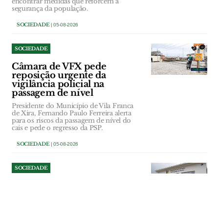
encontrar medidas que reforcem a
segurança da população.
SOCIEDADE
| 05-08-2026
SOCIEDADE
Câmara de VFX pede
reposição urgente da
vigilância policial na
passagem de nível
Presidente do Município de Vila Franca
de Xira, Fernando Paulo Ferreira alerta
para os riscos da passagem de nível do
cais e pede o regresso da PSP.
SOCIEDADE
| 05-08-2026
SOCIEDADE
Câmara de Ourém identifica
necessidades de intervenção
na freguesia do Cercal
Executivo municipal percorreu várias