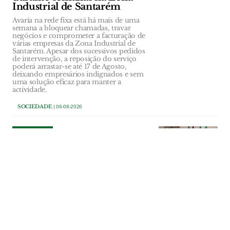
Industrial de Santarém
Avaria na rede fixa está há mais de uma
semana a bloquear chamadas, travar
negócios e comprometer a facturação de
várias empresas da Zona Industrial de
Santarém. Apesar dos sucessivos pedidos
de intervenção, a reposição do serviço
poderá arrastar-se até 17 de Agosto,
deixando empresários indignados e sem
uma solução eficaz para manter a
actividade.
SOCIEDADE
| 06-08-2026
SOCIEDADE
Autarca de Alcoentre diz que
população está “assustada”
com data center e exige
esclarecimentos
Presidente da junta quer que câmara
promova sessão pública com empresa
promotora para esclarecer uma
população “assustada” e sem informação.
Vice-presidente do município concorda,