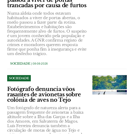
passou a viver de portas
trancadas por causa de furtos
Numa aldeia onde todos estavam
habituados a viver de portas abertas, o
medo passou a fazer parte da rotina.
Estabelecimentos e habitações são
frequentemente alvo de furtos. O suspeito
é um jovem conhecido pela população e
autoridades. A GNR confirma registo de
crimes e moradores querem resposta
firme que ponha fim à insegurança e evite
um desfecho trágico.
SOCIEDADE
| 08-08-2026
SOCIEDADE
Fotógrafo denuncia vôos
rasantes de avionetas sobre
colónia de aves no Tejo
Um fotógrafo de natureza alerta para a
passagem frequente de avionetas a baixa
altitude sobre a Ilha das Garças e a Ilha
dos Amores, em Salvaterra de Magos.
Luís Ferreira denuncia também a
circulação de motas de água no Tejo e