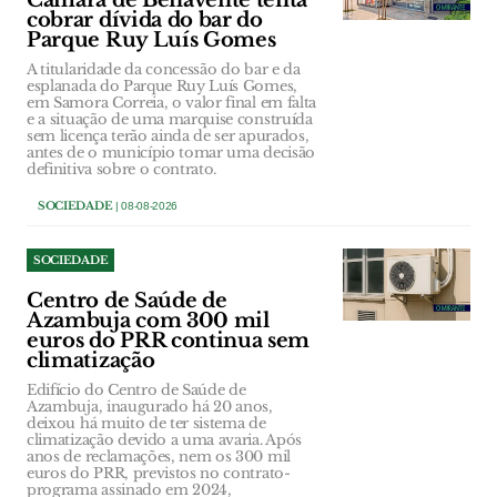
Câmara de Benavente tenta
cobrar dívida do bar do
Parque Ruy Luís Gomes
A titularidade da concessão do bar e da
esplanada do Parque Ruy Luís Gomes,
em Samora Correia, o valor final em falta
e a situação de uma marquise construída
sem licença terão ainda de ser apurados,
antes de o município tomar uma decisão
definitiva sobre o contrato.
SOCIEDADE
| 08-08-2026
SOCIEDADE
Centro de Saúde de
Azambuja com 300 mil
euros do PRR continua sem
climatização
Edifício do Centro de Saúde de
Azambuja, inaugurado há 20 anos,
deixou há muito de ter sistema de
climatização devido a uma avaria. Após
anos de reclamações, nem os 300 mil
euros do PRR, previstos no contrato-
programa assinado em 2024,