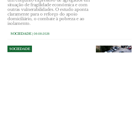
um conjunto expressivo de agregados em
situação de fragilidade económica e com
outras vulnerabilidades. O estudo aponta
claramente para o reforço do apoio
domiciliário, o combate à pobreza e ao
isolamento.
SOCIEDADE
| 06-08-2026
SOCIEDADE
Detido no Bairro do Girão
ameaçou mulher com arma
e obrigou-a a transferir
3.800 euros
Suspeito de 40 anos entrou sem
autorização na casa de uma mulher com
quem tinha realizado um negócio
imobiliário, impediu-a de sair durante
cerca de uma hora e ameaçou-a de morte.
PJ apreendeu uma réplica de uma pistola
Glock e um bastão extensível.
SOCIEDADE
| 06-08-2026
SOCIEDADE