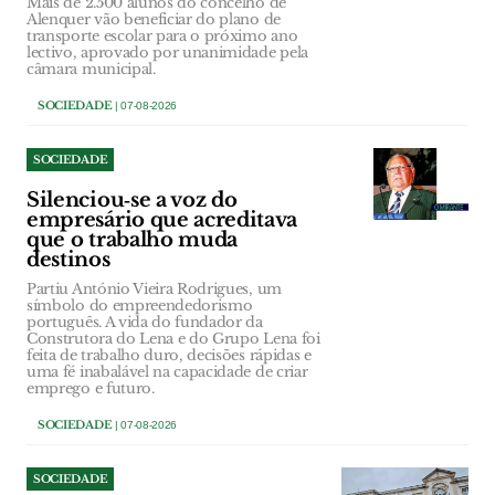
Mais de 2.500 alunos do concelho de
Alenquer vão beneficiar do plano de
transporte escolar para o próximo ano
lectivo, aprovado por unanimidade pela
câmara municipal.
SOCIEDADE
| 07-08-2026
SOCIEDADE
Silenciou‑se a voz do
empresário que acreditava
que o trabalho muda
destinos
Partiu António Vieira Rodrigues, um
símbolo do empreendedorismo
português. A vida do fundador da
Construtora do Lena e do Grupo Lena foi
feita de trabalho duro, decisões rápidas e
uma fé inabalável na capacidade de criar
emprego e futuro.
SOCIEDADE
| 07-08-2026
SOCIEDADE