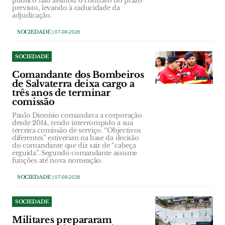
público não assinou o contrato no prazo
previsto, levando à caducidade da
adjudicação.
SOCIEDADE
| 07-08-2026
SOCIEDADE
Comandante dos Bombeiros
de Salvaterra deixa cargo a
três anos de terminar
comissão
Paulo Dionísio comandava a corporação
desde 2014, tendo interrompido a sua
terceira comissão de serviço. “Objectivos
diferentes” estiveram na base da decisão
do comandante que diz sair de “cabeça
erguida”. Segundo comandante assume
funções até nova nomeação.
SOCIEDADE
| 07-08-2026
SOCIEDADE
Militares prepararam