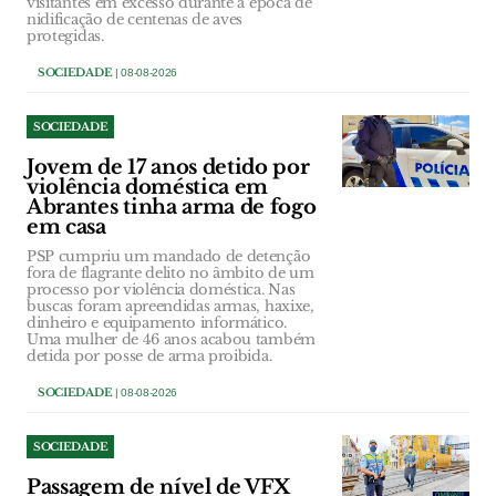
visitantes em excesso durante a época de
nidificação de centenas de aves
protegidas.
SOCIEDADE
| 08-08-2026
SOCIEDADE
Jovem de 17 anos detido por
violência doméstica em
Abrantes tinha arma de fogo
em casa
PSP cumpriu um mandado de detenção
fora de flagrante delito no âmbito de um
processo por violência doméstica. Nas
buscas foram apreendidas armas, haxixe,
dinheiro e equipamento informático.
Uma mulher de 46 anos acabou também
detida por posse de arma proibida.
SOCIEDADE
| 08-08-2026
SOCIEDADE
Passagem de nível de VFX