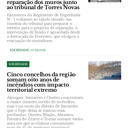
reparação dos muros junto
ao tribunal de Torres Novas
Elementos do Regimento de Engenharia
N.º 1 voltaram ao talude situado nas
traseiras do tribunal para preparar o
terreno para o projecto de reparação. A
intervenção de fundo é aguardada desde
a derrocada de Fevereiro, que obrigou à
evacuação de moradores.
SOCIEDADE
| 07-08-2026
SOCIEDADE
Cinco concelhos da região
somam oito anos de
incêndios com impacto
territorial extremo
Alenquer, Santarém e Ourém concentram
o maior número médio de incêndios,
mas é no norte do distrito de Santarém
que o fogo deixa as marcas mais
profundas. Ourém, Mação, Abrantes,
Ferreira do Zêzere e Tomar somam vários
anos em que as chamas consumiram
mais de 5% do território municipal,