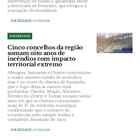
intervenção de fundo é aguardada desde
a derrocada de Fevereiro, que obrigou à
evacuação de moradores.
SOCIEDADE
| 07-08-2026
SOCIEDADE
Cinco concelhos da região
somam oito anos de
incêndios com impacto
territorial extremo
Alenquer, Santarém e Ourém concentram
o maior número médio de incêndios,
mas é no norte do distrito de Santarém
que o fogo deixa as marcas mais
profundas. Ourém, Mação, Abrantes,
Ferreira do Zêzere e Tomar somam vários
anos em que as chamas consumiram
mais de 5% do território municipal,
confirmando que o número de
ocorrências nem sempre traduz a
verdadeira dimensão do risco.
SOCIEDADE
| 07-08-2026