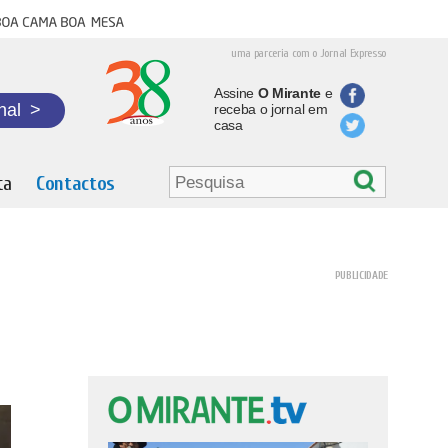
oa cama boa mesa
uma parceria com o Jornal Expresso
Assine
O Mirante
e
nal
>
receba o jornal em
casa
ta
Contactos