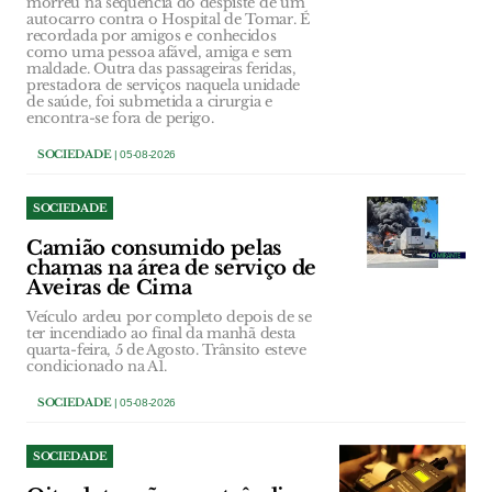
morreu na sequência do despiste de um
autocarro contra o Hospital de Tomar. É
recordada por amigos e conhecidos
como uma pessoa afável, amiga e sem
maldade. Outra das passageiras feridas,
prestadora de serviços naquela unidade
de saúde, foi submetida a cirurgia e
encontra-se fora de perigo.
SOCIEDADE
| 05-08-2026
SOCIEDADE
Camião consumido pelas
chamas na área de serviço de
Aveiras de Cima
Veículo ardeu por completo depois de se
ter incendiado ao final da manhã desta
quarta-feira, 5 de Agosto. Trânsito esteve
condicionado na A1.
SOCIEDADE
| 05-08-2026
SOCIEDADE