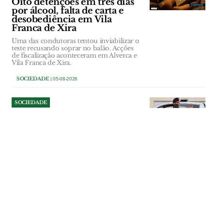
Oito detenções em três dias
por álcool, falta de carta e
desobediência em Vila
Franca de Xira
Uma das condutoras tentou inviabilizar o
teste recusando soprar no balão. Acções
de fiscalização aconteceram em Alverca e
Vila Franca de Xira.
SOCIEDADE
| 05-08-2026
SOCIEDADE
Câmara de Alenquer aprova
novo estatuto
remuneratório para
coordenador da Protecção
Civil
O coordenador municipal da Protecção
Civil de Alenquer, cargo desempenhado
actualmente por Tiago Espírito Santo, vai
passar a auferir uma remuneração
equiparada à de um dirigente intermédio
de 2.º grau, na sequência de uma
deliberação unânime do executivo