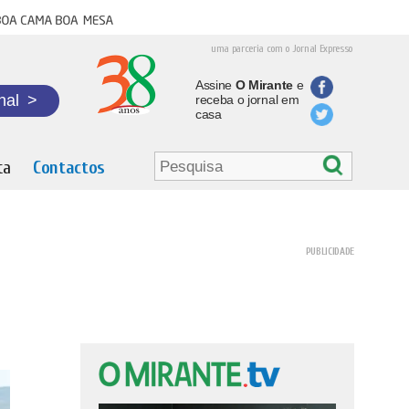
oa cama boa mesa
uma parceria com o Jornal Expresso
Assine
O Mirante
e
nal
>
receba o jornal em
casa
ta
Contactos