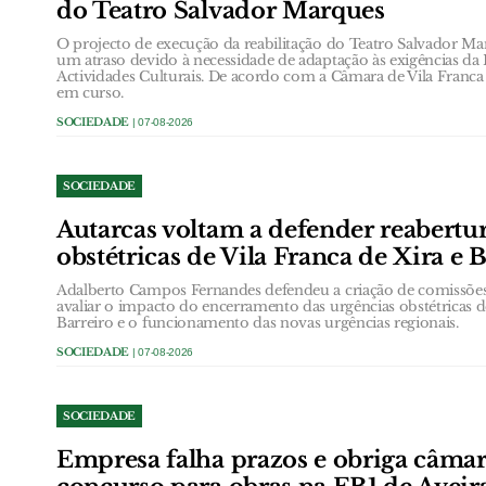
do Teatro Salvador Marques
O projecto de execução da reabilitação do Teatro Salvador Ma
um atraso devido à necessidade de adaptação às exigências da
Actividades Culturais. De acordo com a Câmara de Vila Franca d
em curso.
SOCIEDADE
| 07-08-2026
SOCIEDADE
Autarcas voltam a defender reabertu
obstétricas de Vila Franca de Xira e 
Adalberto Campos Fernandes defendeu a criação de comissõ
avaliar o impacto do encerramento das urgências obstétricas d
Barreiro e o funcionamento das novas urgências regionais.
SOCIEDADE
| 07-08-2026
SOCIEDADE
Empresa falha prazos e obriga câmar