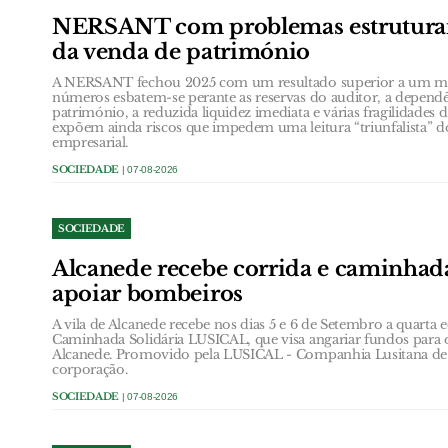
NERSANT com problemas estruturai
da venda de património
A NERSANT fechou 2025 com um resultado superior a um mil
números esbatem-se perante as reservas do auditor, a depend
património, a reduzida liquidez imediata e várias fragilidades 
expõem ainda riscos que impedem uma leitura “triunfalista” do
empresarial.
SOCIEDADE
| 07-08-2026
SOCIEDADE
Alcanede recebe corrida e caminhada
apoiar bombeiros
A vila de Alcanede recebe nos dias 5 e 6 de Setembro a quarta 
Caminhada Solidária LUSICAL, que visa angariar fundos para 
Alcanede. Promovido pela LUSICAL - Companhia Lusitana de 
corporação.
SOCIEDADE
| 07-08-2026