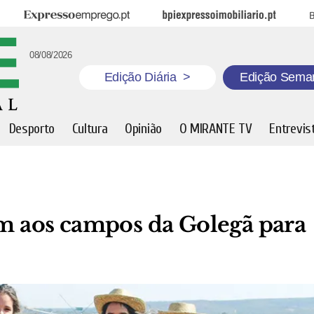
Expresso Emprego
BPI Expresso Imobiliário
B
08/08/2026
Edição Diária
>
Edição Sema
Desporto
Cultura
Opinião
O MIRANTE TV
Entrevis
am aos campos da Golegã para