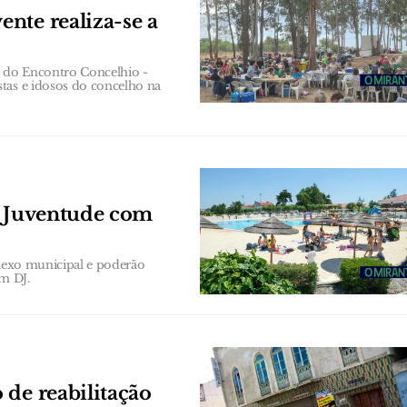
nte realiza-se a
ão do Encontro Concelhio -
tas e idosos do concelho na
a Juventude com
plexo municipal e poderão
om DJ.
 de reabilitação