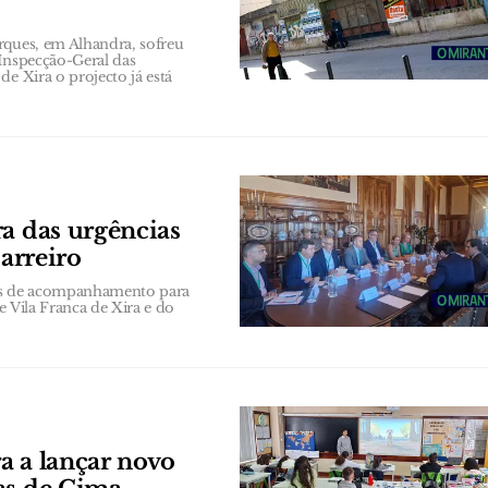
rques, em Alhandra, sofreu
 Inspecção-Geral das
e Xira o projecto já está
ra das urgências
Barreiro
es de acompanhamento para
e Vila Franca de Xira e do
a a lançar novo