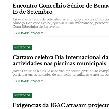
Encontro Concelhio Sénior de Benave
15 de Setembro
Estão abertas até 4 de Setembro as inscrições para a 29.ª ediç
Almoço Convívio Sénior, que vai reunir reformados, pensionis
Zona Ribeirinha de Benavente.
SOCIEDADE
| 07-08-2026
SOCIEDADE
Cartaxo celebra Dia Internacional d
actividades nas piscinas municipais
Jovens entre os 6 e os 35 anos vão ter acesso gratuito ao com
participar em actividades de animação, insufláveis e música c
SOCIEDADE
| 07-08-2026
SOCIEDADE
Exigências da IGAC atrasam projecto