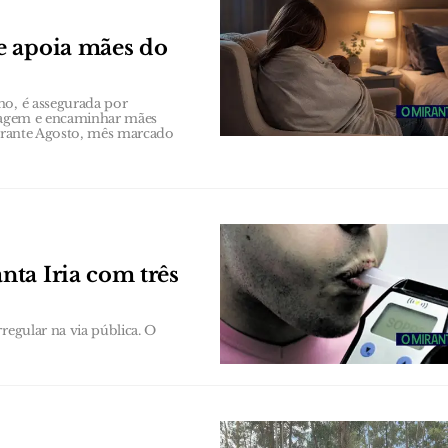
e apoia mães do
no, é assegurada por
triagem e encaminhar mães
durante Agosto, mês marcado
ta Iria com três
regular na via pública. O