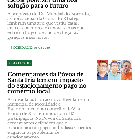
escola pode ser uma boa
solução para o futuro
A propósito do Dia Mundial do Bordado,
as bordadeiras da Glória do Ribatejo
lembram uma arte que vestiu ‘casas’,
crianças, namoros e enxovais, mas que
enfrenta hoje o desafio de chegar às
gerações mais novas.
SOCIEDADE
| 08-08-2026
SOCIEDADE
Comerciantes da Póvoa de
Santa Iria temem impacto
do estacionamento pago no
comércio local
A consulta pública ao novo Regulamento
Municipal de Mobilidade e
Estacionamento no concelho de Vila
Franca de Xira terminou com 417
participações. Na Póvoa de Santa Iria,
comerciantes defendem que o
estacionamento pago pode afastar clientes
e agravar os problemas de
estacionamento.