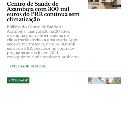
Centro de Saúde de
Azambuja com 300 mil
euros do PRR continua sem
climatização
Edifício do Centro de Saúde de
Azambuja, inaugurado há 20 anos,
deixou há muito de ter sistema de
climatização devido a uma avaria. Após
anos de reclamações, nem os 300 mil
euros do PRR, previstos no contrato-
programa assinado em 2024,
conseguiram ainda resolver o problema.
SOCIEDADE
| 08-08-2026
SOCIEDADE
Reformado da PSP contesta
ordem para demolir 12
metros de muro em Foros de
Almada
Acácio Carvalho sustenta que ergueu a
vedação seguindo os marcos existentes e
a documentação cadastral. O tribunal de
Benavente concluiu, porém, que parte da