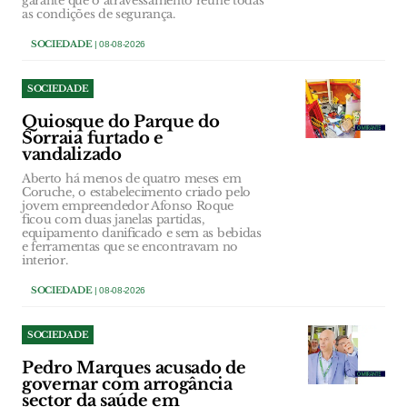
garante que o atravessamento reúne todas
as condições de segurança.
SOCIEDADE
| 08-08-2026
SOCIEDADE
Quiosque do Parque do
Sorraia furtado e
vandalizado
Aberto há menos de quatro meses em
Coruche, o estabelecimento criado pelo
jovem empreendedor Afonso Roque
ficou com duas janelas partidas,
equipamento danificado e sem as bebidas
e ferramentas que se encontravam no
interior.
SOCIEDADE
| 08-08-2026
SOCIEDADE
Pedro Marques acusado de
governar com arrogância
sector da saúde em