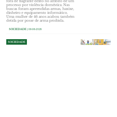
fora de flagrante delito no âmbito de um
processo por violência doméstica. Nas
buscas foram apreendidas armas, haxixe,
dinheiro e equipamento informático.
Uma mulher de 46 anos acabou também
detida por posse de arma proibida.
SOCIEDADE
| 08-08-2026
SOCIEDADE
Passagem de nível de VFX
que já fez 29 mortes perde
policiamento e
responsabilidade é atirada
para a IP
Os agentes da PSP deixaram de vigiar a
passagem de nível do cais de Vila Franca
de Xira no início de Julho e não está
prevista a retoma do serviço. A polícia
defende que a responsabilidade pela
redução do risco cabe à Infraestruturas de
Portugal, enquanto a empresa pública
garante que o atravessamento reúne todas
as condições de segurança.