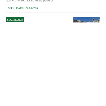
que é preciso atrair mais público.
SOCIEDADE
| 06-08-2026
SOCIEDADE
Demolição da antiga sede da
Académica de Santarém leva
câmara a mudar planos para
o local
Razões de segurança obrigaram à
demolição do edifício da Misericórdia de
Santarém arrendado durante várias
décadas à Académica de Santarém. O
prédio foi abaixo e o município vai
comprar o terreno para ali criar uma
nova zona de lazer e estacionamento. Foi
abandonada a ideia de ali se criar uma
residência de estudantes.
SOCIEDADE
| 06-08-2026
SOCIEDADE
Ferreira do Zêzere aposta