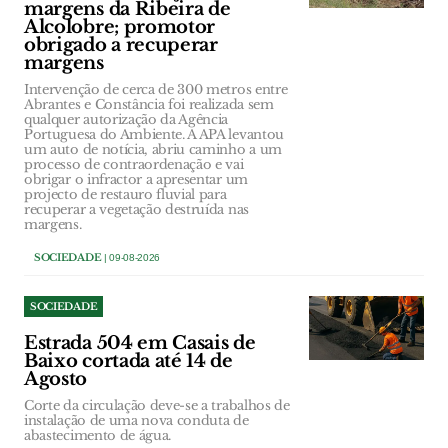
margens da Ribeira de
Alcolobre; promotor
obrigado a recuperar
margens
Intervenção de cerca de 300 metros entre
Abrantes e Constância foi realizada sem
qualquer autorização da Agência
Portuguesa do Ambiente. A APA levantou
um auto de notícia, abriu caminho a um
processo de contraordenação e vai
obrigar o infractor a apresentar um
projecto de restauro fluvial para
recuperar a vegetação destruída nas
margens.
SOCIEDADE
| 09-08-2026
SOCIEDADE
Estrada 504 em Casais de
Baixo cortada até 14 de
Agosto
Corte da circulação deve-se a trabalhos de
instalação de uma nova conduta de
abastecimento de água.