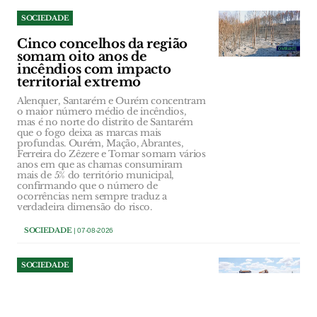
SOCIEDADE
Cinco concelhos da região
somam oito anos de
incêndios com impacto
territorial extremo
Alenquer, Santarém e Ourém concentram
o maior número médio de incêndios,
mas é no norte do distrito de Santarém
que o fogo deixa as marcas mais
profundas. Ourém, Mação, Abrantes,
Ferreira do Zêzere e Tomar somam vários
anos em que as chamas consumiram
mais de 5% do território municipal,
confirmando que o número de
ocorrências nem sempre traduz a
verdadeira dimensão do risco.
SOCIEDADE
| 07-08-2026
SOCIEDADE
Acabaram-se as construções
ilegais na Estrada da Carreira
de Tiro em Santarém