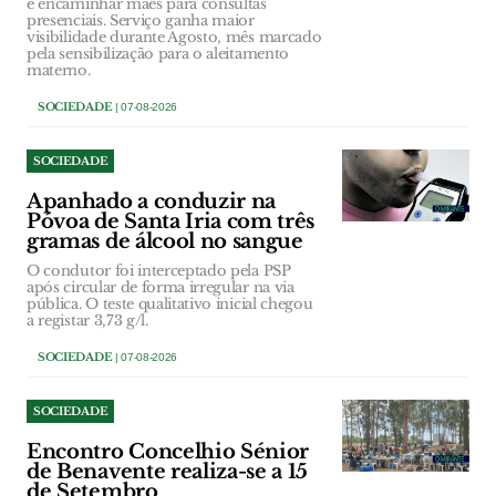
e encaminhar mães para consultas
presenciais. Serviço ganha maior
visibilidade durante Agosto, mês marcado
pela sensibilização para o aleitamento
materno.
SOCIEDADE
| 07-08-2026
SOCIEDADE
Apanhado a conduzir na
Póvoa de Santa Iria com três
gramas de álcool no sangue
O condutor foi interceptado pela PSP
após circular de forma irregular na via
pública. O teste qualitativo inicial chegou
a registar 3,73 g/l.
SOCIEDADE
| 07-08-2026
SOCIEDADE
Encontro Concelhio Sénior
de Benavente realiza-se a 15
de Setembro