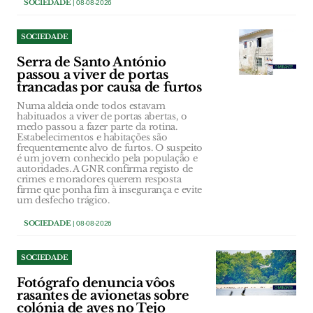
SOCIEDADE
| 08-08-2026
SOCIEDADE
Serra de Santo António
passou a viver de portas
trancadas por causa de furtos
Numa aldeia onde todos estavam
habituados a viver de portas abertas, o
medo passou a fazer parte da rotina.
Estabelecimentos e habitações são
frequentemente alvo de furtos. O suspeito
é um jovem conhecido pela população e
autoridades. A GNR confirma registo de
crimes e moradores querem resposta
firme que ponha fim à insegurança e evite
um desfecho trágico.
SOCIEDADE
| 08-08-2026
SOCIEDADE
Fotógrafo denuncia vôos
rasantes de avionetas sobre
colónia de aves no Tejo