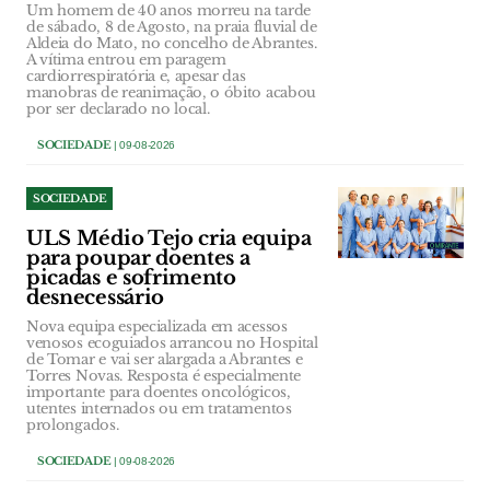
Um homem de 40 anos morreu na tarde
de sábado, 8 de Agosto, na praia fluvial de
Aldeia do Mato, no concelho de Abrantes.
A vítima entrou em paragem
cardiorrespiratória e, apesar das
manobras de reanimação, o óbito acabou
por ser declarado no local.
SOCIEDADE
| 09-08-2026
SOCIEDADE
ULS Médio Tejo cria equipa
para poupar doentes a
picadas e sofrimento
desnecessário
Nova equipa especializada em acessos
venosos ecoguiados arrancou no Hospital
de Tomar e vai ser alargada a Abrantes e
Torres Novas. Resposta é especialmente
importante para doentes oncológicos,
utentes internados ou em tratamentos
prolongados.
SOCIEDADE
| 09-08-2026