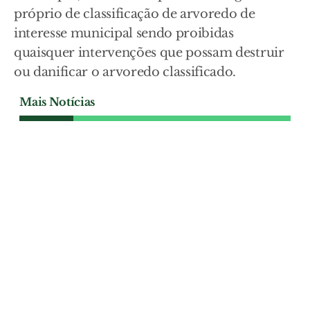
próprio de classificação de arvoredo de
interesse municipal sendo proibidas
quaisquer intervenções que possam destruir
ou danificar o arvoredo classificado.
Mais Notícias
SOCIEDADE
Reformado da PSP contesta
ordem para demolir 12
metros de muro em Foros de
Almada
Acácio Carvalho sustenta que ergueu a
vedação seguindo os marcos existentes e
a documentação cadastral. O tribunal de
Benavente concluiu, porém, que parte da
construção ocupa terreno pertencente ao
prédio vizinho.
SOCIEDADE
| 07-08-2026