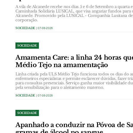
A vila de Alcanede recebe nos dias 5 e 6 de Setembro a quarta 
Caminhada Solidária LUSICAL, que visa angariar fundos para 
Alcanede. Promovido pela LUSICAL - Companhia Lusitana de 
corporação.
SOCIEDADE
| 07-08-2026
SOCIEDADE
Amamenta Care: a linha 24 horas qu
Médio Tejo na amamentação
Linha criada pela ULS Médio Tejo funciona todos os dias do a
enfermeiros especialistas e permite esclarecer dúvidas, fazer 
para consultas presenciais. Serviço ganha maior visibilidade 
pela sensibilização para o aleitamento materno.
SOCIEDADE
| 07-08-2026
SOCIEDADE
Apanhado a conduzir na Póvoa de San
gramas de álcool no sangue