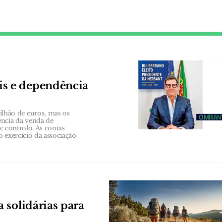
s e dependência
hão de euros, mas os
ência da venda de
de controlo. As contas
 exercício da associação
 solidárias para