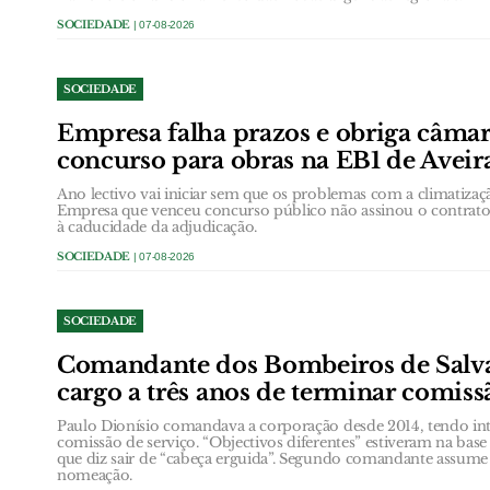
SOCIEDADE
| 07-08-2026
SOCIEDADE
Empresa falha prazos e obriga câmar
concurso para obras na EB1 de Aveir
Ano lectivo vai iniciar sem que os problemas com a climatizaç
Empresa que venceu concurso público não assinou o contrato
à caducidade da adjudicação.
SOCIEDADE
| 07-08-2026
SOCIEDADE
Comandante dos Bombeiros de Salva
cargo a três anos de terminar comiss
Paulo Dionísio comandava a corporação desde 2014, tendo int
comissão de serviço. “Objectivos diferentes” estiveram na ba
que diz sair de “cabeça erguida”. Segundo comandante assume
nomeação.