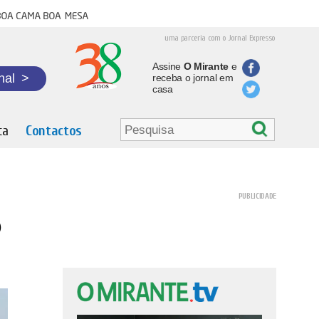
oa cama boa mesa
uma parceria com o Jornal Expresso
Assine
O Mirante
e
nal
>
receba o jornal em
casa
ta
Contactos
0