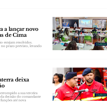
a a lançar novo
as de Cima
ão estejam resolvidos.
 no prazo previsto, levando
terra deixa
ão
errompido a sua terceira
se da decisão do comandante
 funções até nova