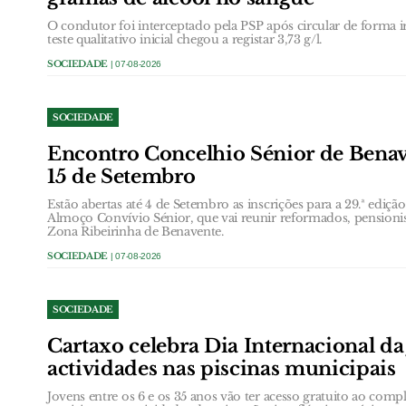
O condutor foi interceptado pela PSP após circular de forma ir
teste qualitativo inicial chegou a registar 3,73 g/l.
SOCIEDADE
| 07-08-2026
SOCIEDADE
Encontro Concelhio Sénior de Benave
15 de Setembro
Estão abertas até 4 de Setembro as inscrições para a 29.ª ediç
Almoço Convívio Sénior, que vai reunir reformados, pensionis
Zona Ribeirinha de Benavente.
SOCIEDADE
| 07-08-2026
SOCIEDADE
Cartaxo celebra Dia Internacional d
actividades nas piscinas municipais
Jovens entre os 6 e os 35 anos vão ter acesso gratuito ao com