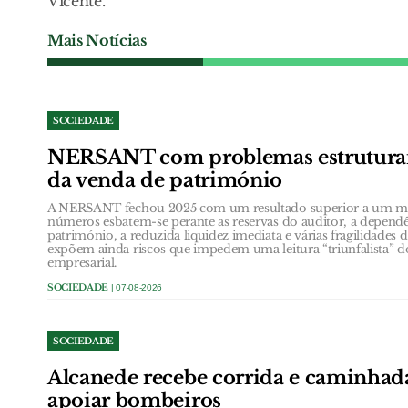
Vicente.
Mais Notícias
SOCIEDADE
NERSANT com problemas estruturai
da venda de património
A NERSANT fechou 2025 com um resultado superior a um mil
números esbatem-se perante as reservas do auditor, a depend
património, a reduzida liquidez imediata e várias fragilidades 
expõem ainda riscos que impedem uma leitura “triunfalista” do
empresarial.
SOCIEDADE
| 07-08-2026
SOCIEDADE
Alcanede recebe corrida e caminhada
apoiar bombeiros