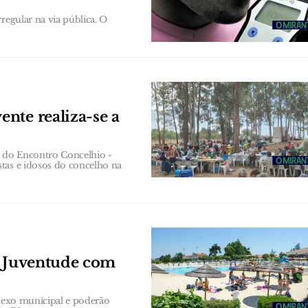
regular na via pública. O
nte realiza-se a
ão do Encontro Concelhio -
tas e idosos do concelho na
a Juventude com
plexo municipal e poderão