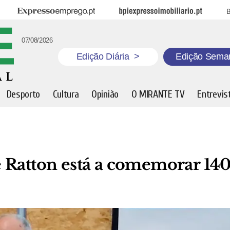
Expresso Emprego
BPI Expresso Imobiliário
B
07/08/2026
Edição Diária
>
Edição Sema
Desporto
Cultura
Opinião
O MIRANTE TV
Entrevis
 Ratton está a comemorar 14