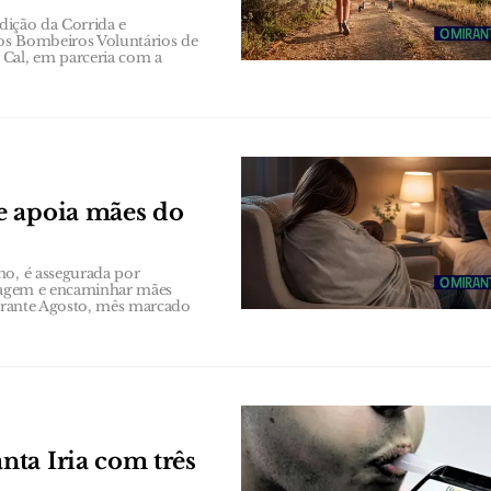
edição da Corrida e
os Bombeiros Voluntários de
Cal, em parceria com a
e apoia mães do
no, é assegurada por
triagem e encaminhar mães
durante Agosto, mês marcado
ta Iria com três