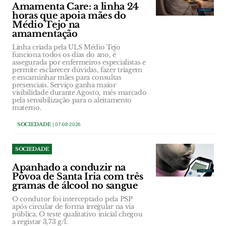
Amamenta Care: a linha 24
horas que apoia mães do
Médio Tejo na
amamentação
Linha criada pela ULS Médio Tejo
funciona todos os dias do ano, é
assegurada por enfermeiros especialistas e
permite esclarecer dúvidas, fazer triagem
e encaminhar mães para consultas
presenciais. Serviço ganha maior
visibilidade durante Agosto, mês marcado
pela sensibilização para o aleitamento
materno.
SOCIEDADE
| 07-08-2026
SOCIEDADE
Apanhado a conduzir na
Póvoa de Santa Iria com três
gramas de álcool no sangue
O condutor foi interceptado pela PSP
após circular de forma irregular na via
pública. O teste qualitativo inicial chegou
a registar 3,73 g/l.