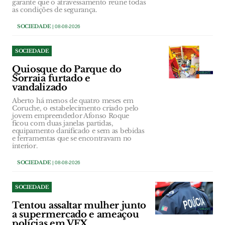
garante que o atravessamento reúne todas
as condições de segurança.
SOCIEDADE
| 08-08-2026
SOCIEDADE
Quiosque do Parque do
Sorraia furtado e
vandalizado
Aberto há menos de quatro meses em
Coruche, o estabelecimento criado pelo
jovem empreendedor Afonso Roque
ficou com duas janelas partidas,
equipamento danificado e sem as bebidas
e ferramentas que se encontravam no
interior.
SOCIEDADE
| 08-08-2026
SOCIEDADE
Tentou assaltar mulher junto
a supermercado e ameaçou
polícias em VFX