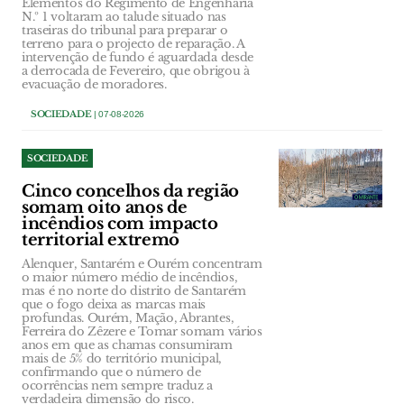
Elementos do Regimento de Engenharia
N.º 1 voltaram ao talude situado nas
traseiras do tribunal para preparar o
terreno para o projecto de reparação. A
intervenção de fundo é aguardada desde
a derrocada de Fevereiro, que obrigou à
evacuação de moradores.
SOCIEDADE
| 07-08-2026
SOCIEDADE
Cinco concelhos da região
somam oito anos de
incêndios com impacto
territorial extremo
Alenquer, Santarém e Ourém concentram
o maior número médio de incêndios,
mas é no norte do distrito de Santarém
que o fogo deixa as marcas mais
profundas. Ourém, Mação, Abrantes,
Ferreira do Zêzere e Tomar somam vários
anos em que as chamas consumiram
mais de 5% do território municipal,
confirmando que o número de
ocorrências nem sempre traduz a
verdadeira dimensão do risco.