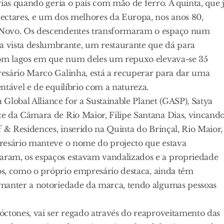
ias quando geria o país com mão de ferro. A quinta, que 
ectares, e um dos melhores da Europa, nos anos 80,
 Novo. Os descendentes transformaram o espaço num
vista deslumbrante, um restaurante que dá para
 com lagos em que num deles um repuxo elevava-se 35
esário Marco Galinha, está a recuperar para dar uma
ntável e de equilíbrio com a natureza.
 Global Alliance for a Sustainable Planet (GASP), Satya
e da Câmara de Rio Maior, Filipe Santana Dias, vincand
f & Residences, inserido na Quinta do Brinçal, Rio Maior,
presário manteve o nome do projecto que estava
ram, os espaços estavam vandalizados e a propriedade
ros, como o próprio empresário destaca, ainda têm
 manter a notoriedade da marca, tendo algumas pessoas
óctones, vai ser regado através do reaproveitamento das