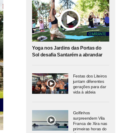
Yoga nos Jardins das Portas do
Sol desafia Santarém a abrandar
Festas dos Liteiros
juntam diferentes
gerações para dar
vida à aldeia
Golfinhos
surpreendem Vila
Franca de Xira nas
primeiras horas do