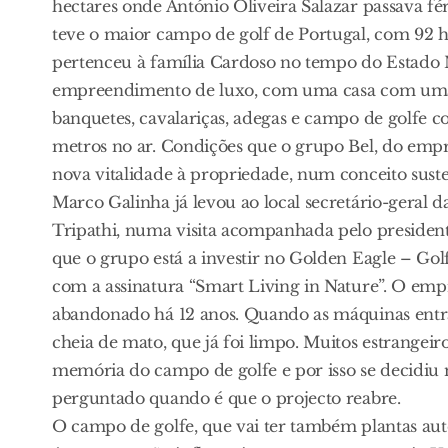
hectares onde António Oliveira Salazar passava fér
teve o maior campo de golf de Portugal, com 92 h
pertenceu à família Cardoso no tempo do Estado
empreendimento de luxo, com uma casa com uma 
banquetes, cavalariças, adegas e campo de golfe
metros no ar. Condições que o grupo Bel, do empr
nova vitalidade à propriedade, num conceito suste
Marco Galinha já levou ao local secretário-geral da
Tripathi, numa visita acompanhada pelo president
que o grupo está a investir no Golden Eagle – Gol
com a assinatura “Smart Living in Nature”. O em
abandonado há 12 anos. Quando as máquinas entra
cheia de mato, que já foi limpo. Muitos estrangei
memória do campo de golfe e por isso se decidiu
perguntado quando é que o projecto reabre.
O campo de golfe, que vai ter também plantas aut