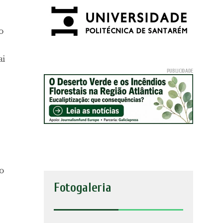
o
ai
do
Fotogaleria