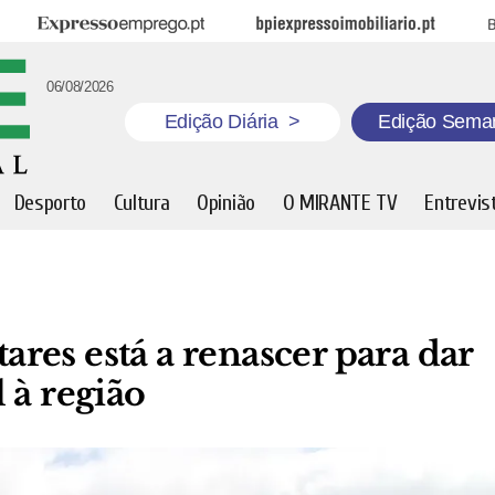
Expresso Emprego
BPI Expresso Imobiliário
B
06/08/2026
Edição Diária
>
Edição Sema
Desporto
Cultura
Opinião
O MIRANTE TV
Entrevis
res está a renascer para dar
 à região