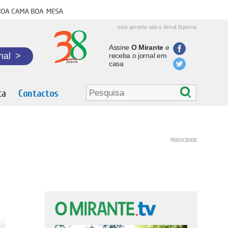
oa cama boa mesa
uma parceria com o Jornal Expresso
Assine
O Mirante
e
nal
>
receba o jornal em
casa
ta
Contactos