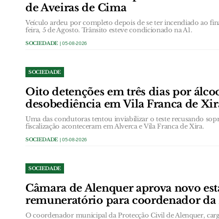
de Aveiras de Cima
Veículo ardeu por completo depois de se ter incendiado ao fin
feira, 5 de Agosto. Trânsito esteve condicionado na A1.
SOCIEDADE
| 05-08-2026
SOCIEDADE
Oito detenções em três dias por álcool
desobediência em Vila Franca de Xir
Uma das condutoras tentou inviabilizar o teste recusando sopr
fiscalização aconteceram em Alverca e Vila Franca de Xira.
SOCIEDADE
| 05-08-2026
SOCIEDADE
Câmara de Alenquer aprova novo est
remuneratório para coordenador da 
O coordenador municipal da Protecção Civil de Alenquer, c