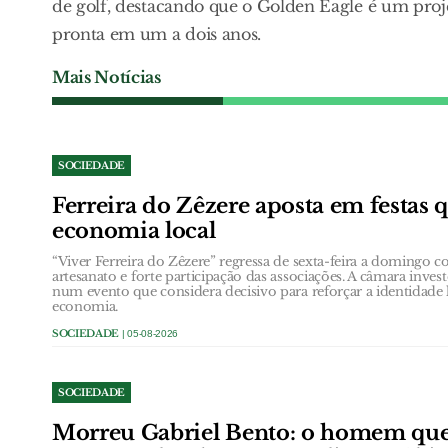
de golf, destacando que o Golden Eagle é um proje
pronta em um a dois anos.
Mais Notícias
SOCIEDADE
Ferreira do Zêzere aposta em festas 
economia local
“Viver Ferreira do Zêzere” regressa de sexta-feira a domingo
artesanato e forte participação das associações. A câmara inves
num evento que considera decisivo para reforçar a identidade 
economia.
SOCIEDADE
| 05-08-2026
SOCIEDADE
Morreu Gabriel Bento: o homem qu