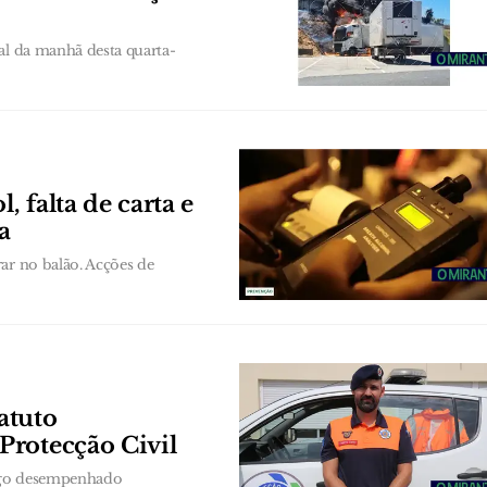
al da manhã desta quarta-
, falta de carta e
a
ar no balão. Acções de
atuto
Protecção Civil
argo desempenhado