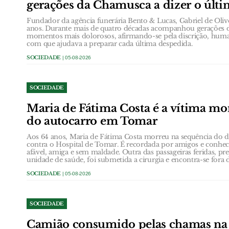
gerações da Chamusca a dizer o últ
Fundador da agência funerária Bento & Lucas, Gabriel de Oli
anos. Durante mais de quatro décadas acompanhou gerações 
momentos mais dolorosos, afirmando-se pela discrição, huma
com que ajudava a preparar cada última despedida.
SOCIEDADE
| 05-08-2026
SOCIEDADE
Maria de Fátima Costa é a vítima mor
do autocarro em Tomar
Aos 64 anos, Maria de Fátima Costa morreu na sequência do d
contra o Hospital de Tomar. É recordada por amigos e conh
afável, amiga e sem maldade. Outra das passageiras feridas, pr
unidade de saúde, foi submetida a cirurgia e encontra-se fora 
SOCIEDADE
| 05-08-2026
SOCIEDADE
Camião consumido pelas chamas na á