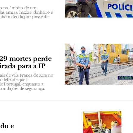
to no âmbito de um
as armas, haxixe, dinheiro e
mbém detida por posse de
 29 mortes perde
irada para a IP
ais de Vila Franca de Xira no
ia defende que a
de Portugal, enquanto a
condições de segurança.
ado e