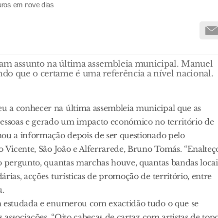
uros em nove dias
oram assunto na última assembleia municipal. Manuel
ando que o certame é uma referência a nível nacional.
u a conhecer na última assembleia municipal que as
pessoas e gerado um impacto económico no território de
hou a informação depois de ser questionado pelo
o Vicente, São João e Alferrarede, Bruno Tomás. “Enalteç
o pergunto, quantas marchas houve, quantas bandas locai
rias, acções turísticas de promoção de território, entre
u.
em estudada e enumerou com exactidão tudo o que se
 associações. “Oito cabeças de cartaz com artistas de topo