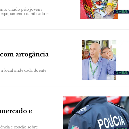
ento criado pelo jovem
 equipamento danificado e
 com arrogância
m local onde cada doente
rmercado e
tência e coação sobre