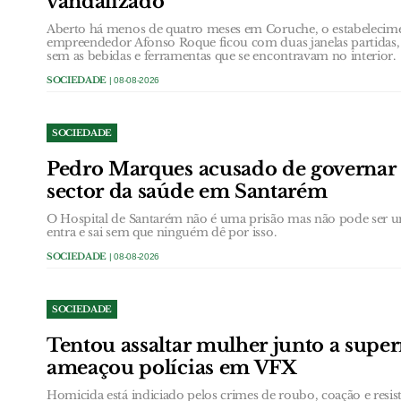
vandalizado
Aberto há menos de quatro meses em Coruche, o estabelecim
empreendedor Afonso Roque ficou com duas janelas partidas,
sem as bebidas e ferramentas que se encontravam no interior.
SOCIEDADE
| 08-08-2026
SOCIEDADE
Pedro Marques acusado de governar
sector da saúde em Santarém
O Hospital de Santarém não é uma prisão mas não pode ser u
entra e sai sem que ninguém dê por isso.
SOCIEDADE
| 08-08-2026
SOCIEDADE
Tentou assaltar mulher junto a supe
ameaçou polícias em VFX
Homicida está indiciado pelos crimes de roubo, coação e resis