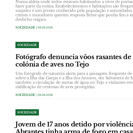
Numa aldeia onde todos estavam habituados a viver de portas
fazer parte da rotina. Estabelecimentos e habitações são frequ
suspeito é um jovem conhecido pela população e autoridades.
crimes e moradores querem resposta firme que ponha fim à in
desfecho trágico.
SOCIEDADE
| 08-08-2026
SOCIEDADE
Fotógrafo denuncia vôos rasantes de 
colónia de aves no Tejo
Um fotógrafo de natureza alerta para a passagem frequente de a
sobre a Ilha das Garças e a Ilha dos Amores, em Salvaterra de 
também a circulação de motas de água no Tejo e visitantes em
nidificação de centenas de aves protegidas.
SOCIEDADE
| 08-08-2026
SOCIEDADE
Jovem de 17 anos detido por violênc
Abrantes tinha arma de fogo em casa