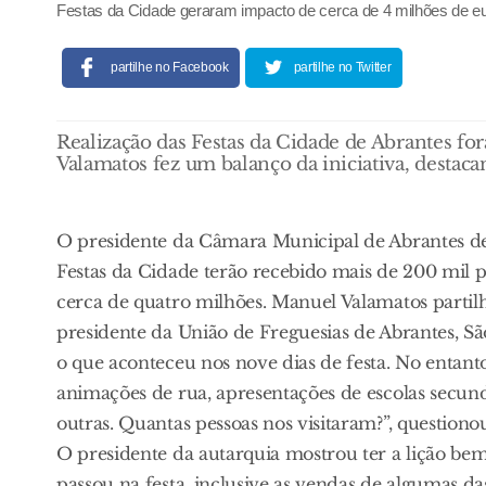
Festas da Cidade geraram impacto de cerca de 4 milhões de e
partilhe no Facebook
partilhe no Twitter
Realização das Festas da Cidade de Abrantes f
Valamatos fez um balanço da iniciativa, destac
O presidente da Câmara Municipal de Abrantes de
Festas da Cidade terão recebido mais de 200 mil 
cerca de quatro milhões. Manuel Valamatos partil
presidente da União de Freguesias de Abrantes, Sã
o que aconteceu nos nove dias de festa. No entant
animações de rua, apresentações de escolas secundá
outras. Quantas pessoas nos visitaram?”, questiono
O presidente da autarquia mostrou ter a lição b
passou na festa, inclusive as vendas de algumas das