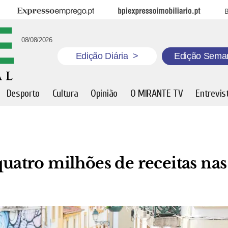
Expresso Emprego
BPI Expresso Imobiliário
B
08/08/2026
Edição Diária
>
Edição Sema
Desporto
Cultura
Opinião
O MIRANTE TV
Entrevis
quatro milhões de receitas nas