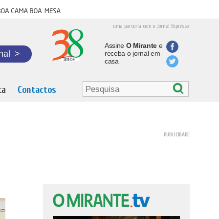
oa cama boa mesa
uma parceria com o Jornal Expresso
Assine
O Mirante
e
nal
>
receba o jornal em
casa
ta
Contactos