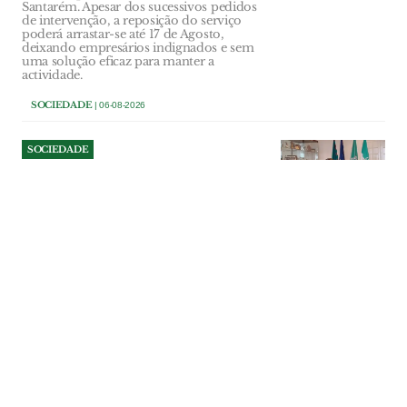
Santarém. Apesar dos sucessivos pedidos
de intervenção, a reposição do serviço
poderá arrastar-se até 17 de Agosto,
deixando empresários indignados e sem
uma solução eficaz para manter a
actividade.
SOCIEDADE
| 06-08-2026
SOCIEDADE
Autarca de Alcoentre diz que
população está “assustada”
com data center e exige
esclarecimentos
Presidente da junta quer que câmara
promova sessão pública com empresa
promotora para esclarecer uma
população “assustada” e sem informação.
Vice-presidente do município concorda,
mas entende que encontro só deve
realizar-se quando existirem estudos
capazes de dar respostas concretas.
SOCIEDADE
| 06-08-2026