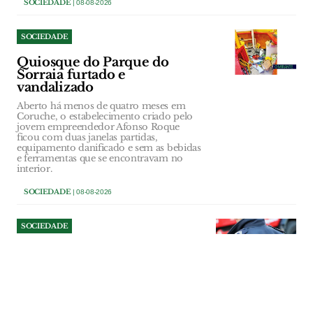
SOCIEDADE
| 08-08-2026
SOCIEDADE
Quiosque do Parque do
Sorraia furtado e
vandalizado
Aberto há menos de quatro meses em
Coruche, o estabelecimento criado pelo
jovem empreendedor Afonso Roque
ficou com duas janelas partidas,
equipamento danificado e sem as bebidas
e ferramentas que se encontravam no
interior.
SOCIEDADE
| 08-08-2026
SOCIEDADE
Tentou assaltar mulher junto
a supermercado e ameaçou
polícias em VFX
Homicida está indiciado pelos crimes de
roubo, coação e resistência e coação