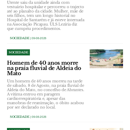
Utente saiu da unidade ainda com
vestuário hospitalar e percorreu o trajecto
até ao planalto da cidade. Mulher, mãe de
seis filhos, tem um longo historial no
Hospital de Santarém e já esteve internada
na Associação Picapau. ULS Lezíria diz
que cumpriu procedimentos.
SOCIEDADE
| 09-08-2026
SOCIEDADE
Homem de 40 anos morre
na praia fluvial de Aldeia do
Mato
Um homem de 40 anos morreu na tarde
de sábado, 8 de Agosto, na praia fluvial de
Aldeia do Mato, no concelho de Abrantes.
A vítima entrou em paragem
cardiorrespiratória e, apesar das
manobras de reanimação, o óbito acabou
por ser declarado no local.
SOCIEDADE
| 09-08-2026