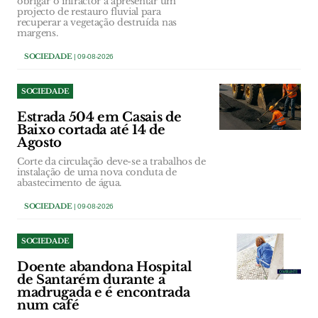
obrigar o infractor a apresentar um
projecto de restauro fluvial para
recuperar a vegetação destruída nas
margens.
SOCIEDADE
| 09-08-2026
SOCIEDADE
Estrada 504 em Casais de
Baixo cortada até 14 de
Agosto
Corte da circulação deve-se a trabalhos de
instalação de uma nova conduta de
abastecimento de água.
SOCIEDADE
| 09-08-2026
SOCIEDADE
Doente abandona Hospital
de Santarém durante a
madrugada e é encontrada
num café