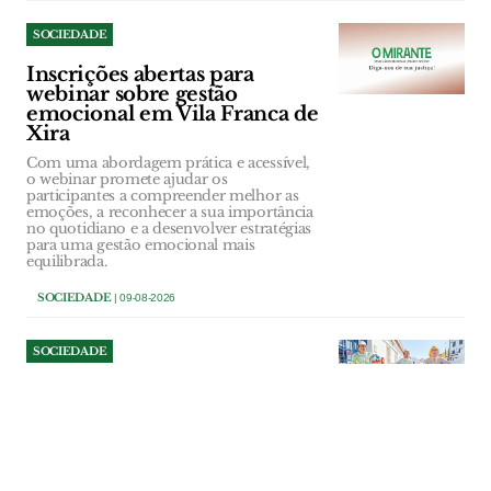
SOCIEDADE
Inscrições abertas para
webinar sobre gestão
emocional em Vila Franca de
Xira
Com uma abordagem prática e acessível,
o webinar promete ajudar os
participantes a compreender melhor as
emoções, a reconhecer a sua importância
no quotidiano e a desenvolver estratégias
para uma gestão emocional mais
equilibrada.
SOCIEDADE
| 09-08-2026
SOCIEDADE
Bordados na Glória do
Ribatejo são uma arte e a
escola pode ser uma boa
solução para o futuro
A propósito do Dia Mundial do Bordado,