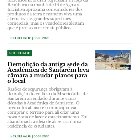
Mercados Ecorurais regressam à Praça da
República na manhã de 16 de Agosto.
Iniciativa aproxima consumidores dos
produtos da terra e mantém viva uma
alternativa às grandes superfícies
comerciais, mas os vendedores alertam
que é preciso atrair mais público.
SOCIEDADE
| 06-08-2026
SOCIEDADE
Demolição da antiga sede da
Académica de Santarém leva
câmara a mudar planos para
o local
Razões de segurança obrigaram à
demolição do edifício da Misericórdia de
Santarém arrendado durante várias
décadas à Académica de Santarém. O
prédio foi abaixo e o município vai
comprar o terreno para ali criar uma
nova zona de lazer e estacionamento. Foi
abandonada a ideia de ali se criar uma
residência de estudantes.
SOCIEDADE
| 06-08-2026