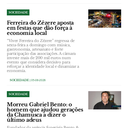
SOCIEDADE
Ferreira do Zêzere aposta
em festas que dão força à
economia local
“Viver Ferreira do Zêzere” regressa de
sexta-feira a domingo com música,
gastronomia, artesanato e forte
participação das associações. A câmara
investe mais de 200 mil euros num
evento que considera decisivo para
reforçar a identidade local e dinamizar a
economia.
SOCIEDADE
| 05-08-2026
SOCIEDADE
Morreu Gabriel Bento: o
homem que ajudou gerações
da Chamusca a dizer o
último adeus
Fundador da agência funerária Bento &