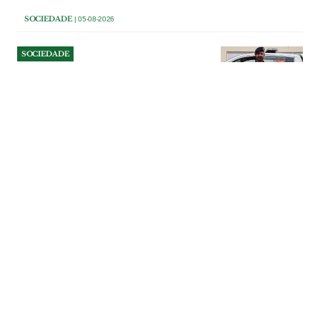
SOCIEDADE
| 05-08-2026
SOCIEDADE
Câmara de Alenquer aprova
novo estatuto
remuneratório para
coordenador da Protecção
Civil
O coordenador municipal da Protecção
Civil de Alenquer, cargo desempenhado
actualmente por Tiago Espírito Santo, vai
passar a auferir uma remuneração
equiparada à de um dirigente intermédio
de 2.º grau, na sequência de uma
deliberação unânime do executivo
municipal.
SOCIEDADE
| 05-08-2026
SOCIEDADE
Junta de Carnota pede