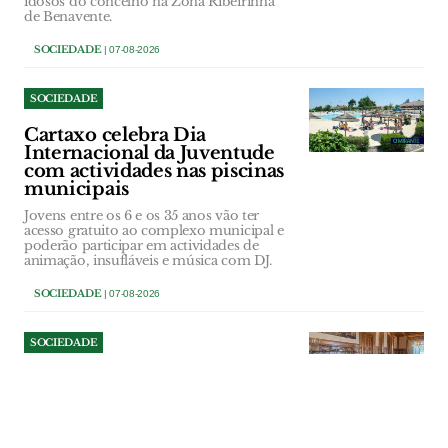
idosos do concelho na Zona Ribeirinha
de Benavente.
SOCIEDADE
| 07-08-2026
SOCIEDADE
Cartaxo celebra Dia
Internacional da Juventude
com actividades nas piscinas
municipais
Jovens entre os 6 e os 35 anos vão ter
acesso gratuito ao complexo municipal e
poderão participar em actividades de
animação, insufláveis e música com DJ.
SOCIEDADE
| 07-08-2026
SOCIEDADE
Autarcas voltam a defender
reabertura das urgências
obstétricas de Vila Franca de
Xira e Barreiro