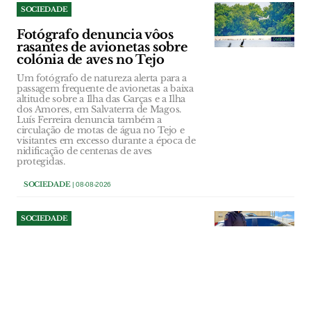
SOCIEDADE
Fotógrafo denuncia vôos
rasantes de avionetas sobre
colónia de aves no Tejo
Um fotógrafo de natureza alerta para a
passagem frequente de avionetas a baixa
altitude sobre a Ilha das Garças e a Ilha
dos Amores, em Salvaterra de Magos.
Luís Ferreira denuncia também a
circulação de motas de água no Tejo e
visitantes em excesso durante a época de
nidificação de centenas de aves
protegidas.
SOCIEDADE
| 08-08-2026
SOCIEDADE
Jovem de 17 anos detido por
violência doméstica em
Abrantes tinha arma de fogo
em casa
PSP cumpriu um mandado de detenção
fora de flagrante delito no âmbito de um