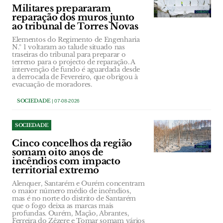
Militares prepararam
reparação dos muros junto
ao tribunal de Torres Novas
Elementos do Regimento de Engenharia
N.º 1 voltaram ao talude situado nas
traseiras do tribunal para preparar o
terreno para o projecto de reparação. A
intervenção de fundo é aguardada desde
a derrocada de Fevereiro, que obrigou à
evacuação de moradores.
SOCIEDADE
| 07-08-2026
SOCIEDADE
Cinco concelhos da região
somam oito anos de
incêndios com impacto
territorial extremo
Alenquer, Santarém e Ourém concentram
o maior número médio de incêndios,
mas é no norte do distrito de Santarém
que o fogo deixa as marcas mais
profundas. Ourém, Mação, Abrantes,
Ferreira do Zêzere e Tomar somam vários